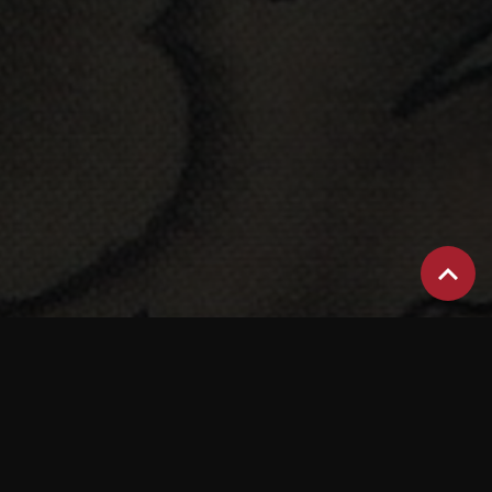
LE STUDIO
3 RUE LECONTE DE
LISLE
BRAS-PANON
Où nous trouver