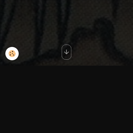
redIMG_20131116_115709