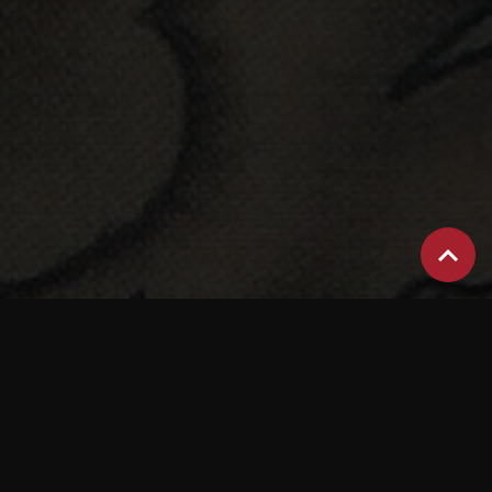
LE STUDIO
3 RUE LECONTE DE
LISLE
BRAS-PANON
Où nous trouver