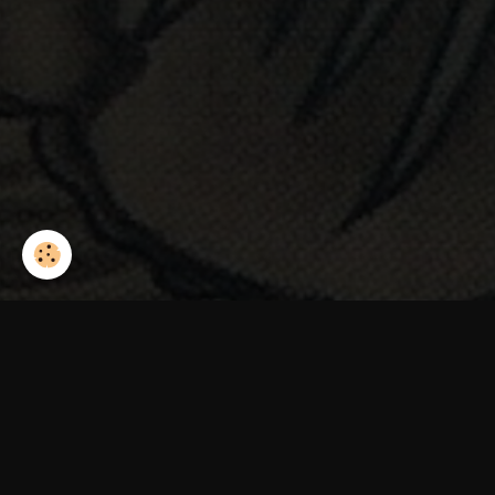
Accueil
Album photo
rerd45
rerd45